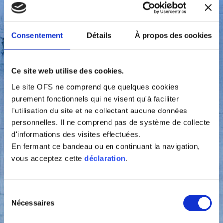
2
Colloquio o incontro
Consentement
Détails
À propos des cookies
in merito alla
procedura
Ce site web utilise des cookies.
Le site OFS ne comprend que quelques cookies
purement fonctionnels qui ne visent qu'à faciliter
3
l'utilisation du site et ne collectant aucune données
personnelles. Il ne comprend pas de système de collecte
d'informations des visites effectuées.
En fermant ce bandeau ou en continuant la navigation,
Mediazione
vous acceptez cette
déclaration
.
Sélection
Nécessaires
du
consentement