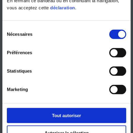
En fermant ce bandeau ou en continuant la navigation,
vous acceptez cette
déclaration
.
Documenti di
Sélection
Nécessaires
affiliazione
du
consentement
Préférences
Tutte le richieste di affiliazione devono essere
Statistiques
effettuate tramite il formulario allegato. Il
presente formulario deve essere restituito
Marketing
firmato via e-mail all’indirizzo
contact@ombudfinance.ch
e per posta
all’indirizzo della Fondazione.
Tout autoriser
Autoriser la sélection