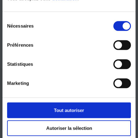
Anschlussdokumente
Sélection
Nécessaires
du
consentement
Préférences
Anträge auf
Anschluss
an die OFS-Stiftung
können mit dem beigefügten Antragsformular
Statistiques
gestellt werden. Dieses Formular ist per E-Mail
an
contact@ombudfinance.ch
und per Post an
Marketing
die Adresse der Stiftung zu senden.
Tout autoriser
Autoriser la sélection