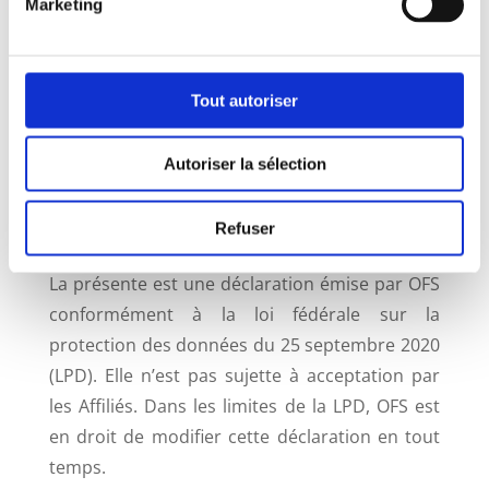
appel à des prestataires de services
Marketing
informatiques sis en Suisse uniquement.
Le site OFS ne comprend que quelques cookies
Tout autoriser
purement fonctionnels qui ne visent qu’à
faciliter l’utilisation du site et ne collectent
Autoriser la sélection
aucunes données personnelles. Il ne comprend
pas de système de collecte d’informations au
Refuser
sujet des visites effectuées.
La présente est une déclaration émise par OFS
conformément à la loi fédérale sur la
protection des données du 25 septembre 2020
(LPD). Elle n’est pas sujette à acceptation par
les Affiliés. Dans les limites de la LPD, OFS est
en droit de modifier cette déclaration en tout
temps.