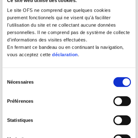
Ce site web utilise des cookies.
publiées sur le site d’OFS
ombudfinance.ch
. Ces
Le site OFS ne comprend que quelques cookies
données qui sont confiées à OFS aux fins de la
purement fonctionnels qui ne visent qu'à faciliter
médiation peuvent contenir des données
l'utilisation du site et ne collectant aucune données
personnelles. Lorsqu’un/e médiateur/trice est
personnelles. Il ne comprend pas de système de collecte
nommé/e, ces données sont transmises à ce
d'informations des visites effectuées.
En fermant ce bandeau ou en continuant la navigation,
dernier/cette dernière. Le traitement de ces
vous acceptez cette
déclaration
.
données et celles collectées par la suite par
le/la médiateur/trice ne sont pas partagées
avec OFS et obéissent à la politique de gestion
Sélection
Nécessaires
des données personnelles adoptée par l’étude
du
consentement
du/de la médiateur/trice.
Préférences
L’ensemble des données collectées par OFS
sont conservées sur un cloud géré par une
Statistiques
entité suisse. Pour accomplir ses prestations
d’Organe de médiation, OFS fait également